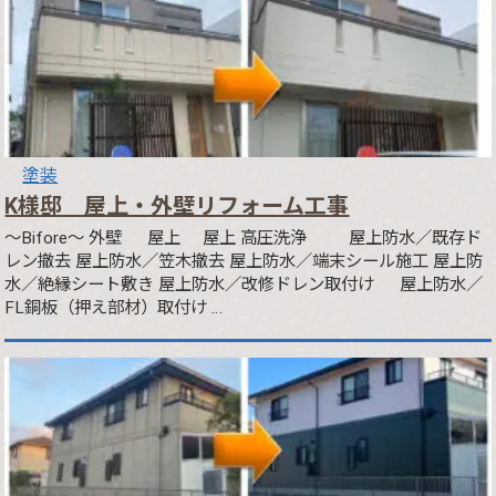
塗装
K様邸 屋上・外壁リフォーム工事
～Bifore～ 外壁 屋上 屋上 高圧洗浄 屋上防水／既存ド
レン撤去 屋上防水／笠木撤去 屋上防水／端末シール施工 屋上防
水／絶縁シート敷き 屋上防水／改修ドレン取付け 屋上防水／
FL銅板（押え部材）取付け …