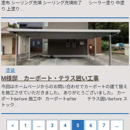
塗布 シーリング充填 シーリング充填完了 シーラー塗り 中塗
り 上塗り …
塗装
M様邸 カーポート・テラス囲い工事
今回はホームページからのお問い合わせでカーポートの建て替え
を施工させていただきました。 ありがとうございました。 カー
ポートbefore 施工中 カーポートafter テラス囲いbefore ス
トック…
<
1
…
3
4
5
6
7
…