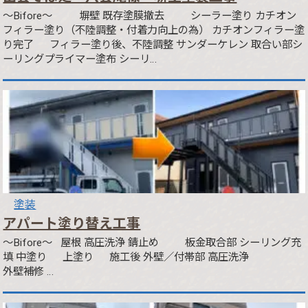
～Bifore～ 塀壁 既存塗膜撤去 シーラー塗り カチオン
フィラー塗り（不陸調整・付着力向上の為） カチオンフィラー塗
り完了 フィラー塗り後、不陸調整 サンダーケレン 取合い部シ
ーリングプライマー塗布 シーリ…
塗装
アパート塗り替え工事
～Bifore～ 屋根 高圧洗浄 錆止め 板金取合部 シーリング充
填 中塗り 上塗り 施工後 外壁／付帯部 高圧洗浄
外壁補修 …