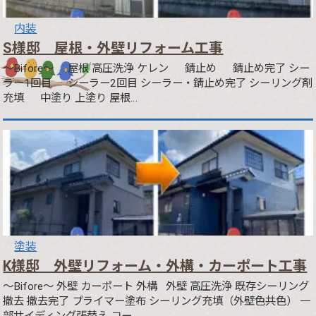
内装
S様邸 屋根・外壁リフォーム工事
～Bifore～ 屋根 高圧洗浄 ケレン 錆止め 錆止め完了 シー
ラー1回目 シーラー2回目 シーラー・錆止め完了 シーリング剤
充填 中塗り 上塗り 屋根…
塗装
K様邸 外壁リフォーム・外構・カーポート工事
～Bifore～ 外壁 カーポート 外構 外壁 高圧洗浄 既存シーリング
撤去 撤去完了 プライマー塗布 シーリング充填（外壁色共色） 一
部サイディング張替え コー…