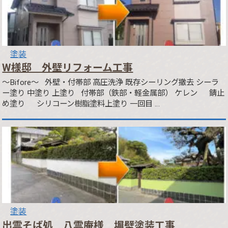
塗装
W様邸 外壁リフォーム工事
～Bifore～ 外壁・付帯部 高圧洗浄 既存シーリング撤去 シーラ
ー塗り 中塗り 上塗り 付帯部（鉄部・軽金属部） ケレン 錆止
め塗り シリコーン樹脂塗料上塗り 一回目 …
塗装
出雲そば処 八雲庵様 塀壁塗装工事