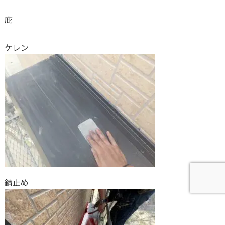
庇
ケレン
錆止め