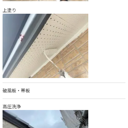
上塗り
破風板・帯板
高圧洗浄