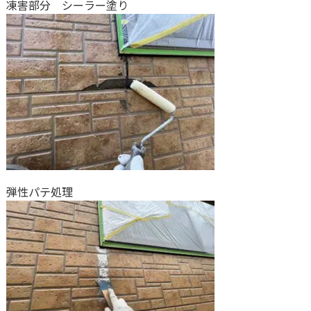
凍害部分 シーラー塗り
弾性パテ処理