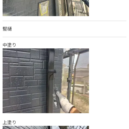
竪樋
中塗り
上塗り