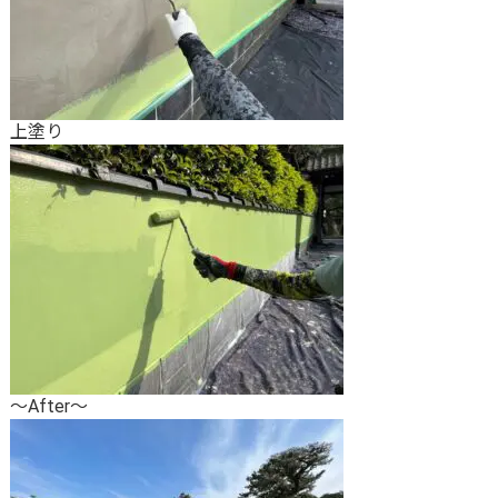
上塗り
～After～