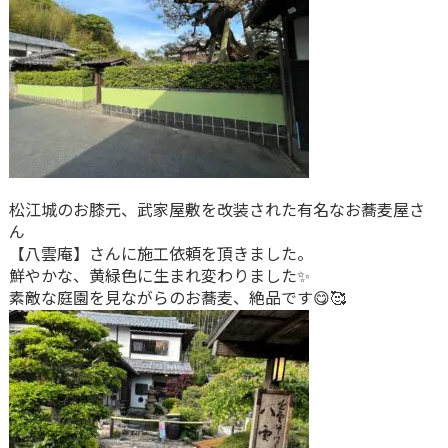
松江城
のお膝元、
武家屋敷
を改装された
有名なお蕎麦屋さ
ん
【八雲庵】さんに施工依頼を頂きました。
鮮やかな、黄緑色に生まれ変わりました✨
素敵な庭園を見ながらのお蕎麦、絶品です😋🥰