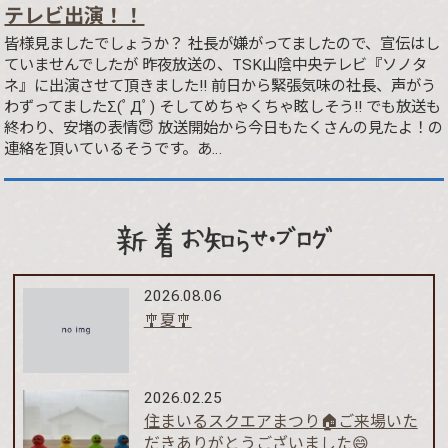
テレビ出演！！
皆様見ましたでしょうか？ 社長が嫌がってましたので、宣伝はし
ていませんでしたが 昨夜放送の、TSK山陰中央テレビ『ソノタ
ネ』に出演させて頂きました!! 前日から緊張気味の社長、声がう
わずってましたΣ(ﾟДﾟ) そしてめちゃくちゃ眩しそう!! でも放送も
終わり、安堵の表情😇 放送開始から今日もたくさんの見たよ！の
連絡を頂いているそうです。あ…
新着お知らせ・ブログ
2026.08.06
🎐夏🎐
2026.02.25
住まいるスクエアまつり🏠ご来場いた
だきありがとうございました😄