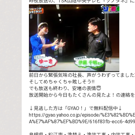
昨夜放送の、TSK山陰中央テレビ
『ソノタネ』
に
前日から緊張気味の社長、声がうわずってましたΣ(
そしてめちゃくちゃ眩しそう!!
でも放送も終わり、安堵の表情😇
放送開始から今日もたくさんの見たよ！の連絡を
↓見逃した方は「GYAO！」で無料配信中↓
https://gyao.yahoo.co.jp/episode/%E3%
A%E7%AF%87%EF%BD%9E/616f83fb-ecc6-4d99
島根県・松江市・塗替え・塗装工事・内装工事・