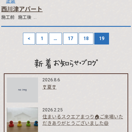
塗装
西川津アパート
施工前 施工後 …
<
1
…
17
18
19
新着お知らせ・ブログ
2026.8.6
🎐夏🎐
2026.2.25
住まいるスクエアまつり🏠ご来場いた
だきありがとうございました😄