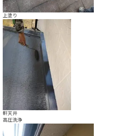
上塗り
軒天井
高圧洗浄