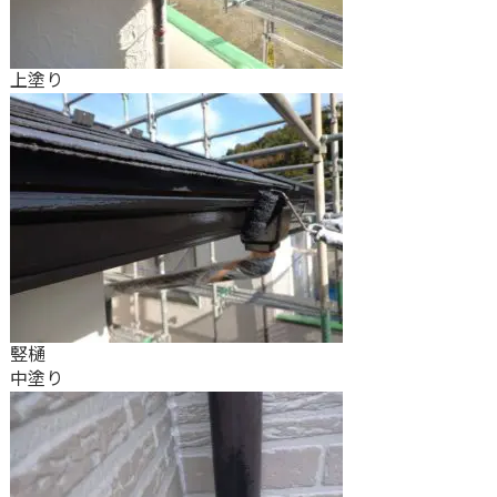
上塗り
竪樋
中塗り