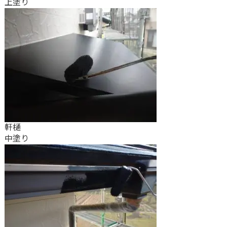
上塗り
軒樋
中塗り