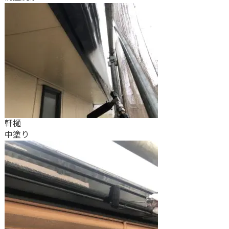
軒樋
中塗り