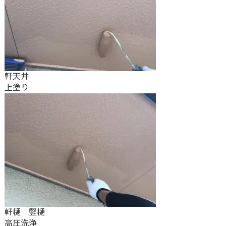
軒天井
上塗り
軒樋 竪樋
高圧洗浄