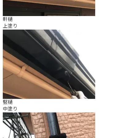
軒樋
上塗り
竪樋
中塗り