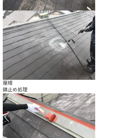
屋根
錆止め処理