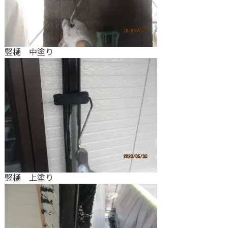
竪樋 中塗り
竪樋 上塗り