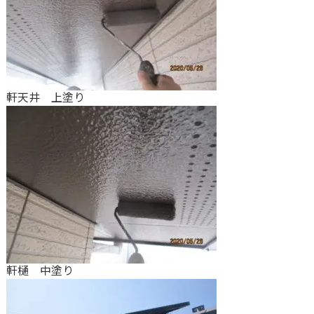
軒天井 上塗り
軒樋 中塗り