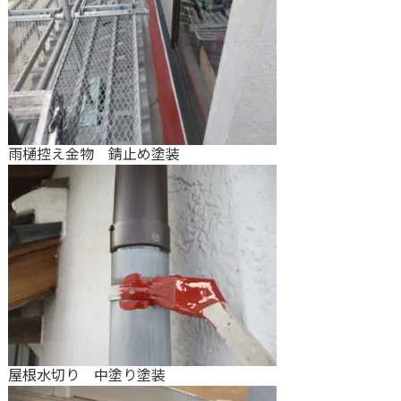
雨樋控え金物 錆止め塗装
屋根水切り 中塗り塗装