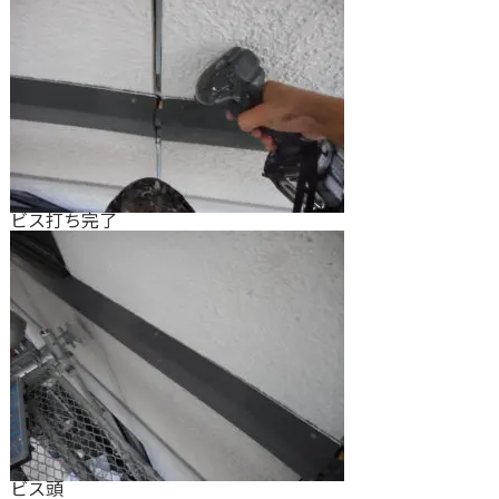
ビス打ち完了
ビス頭