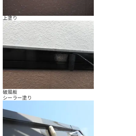
上塗り
破風板
シーラー塗り