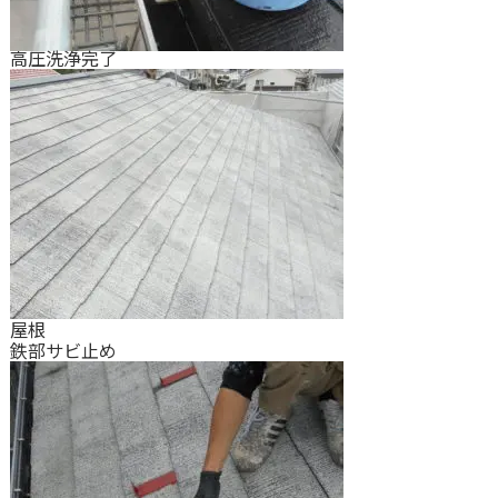
高圧洗浄完了
屋根
鉄部サビ止め