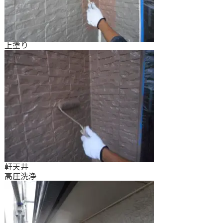
上塗り
軒天井
高圧洗浄