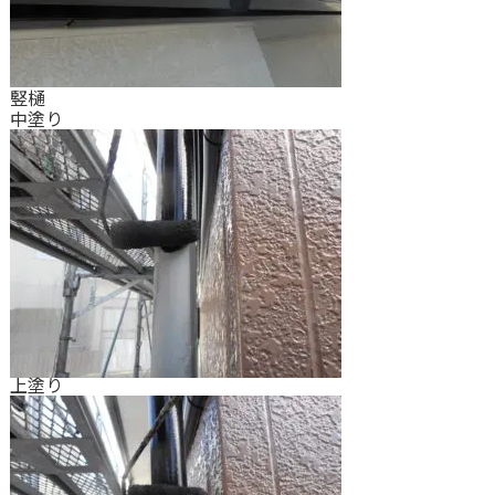
竪樋
中塗り
上塗り