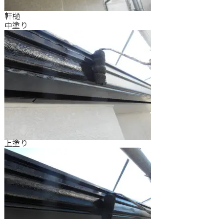
軒樋
中塗り
上塗り