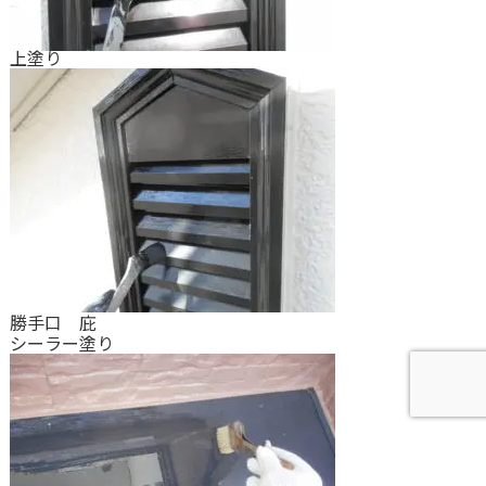
上塗り
勝手口 庇
シーラー塗り