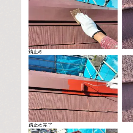
錆止め
錆止め完了