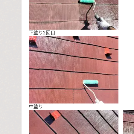
下塗り2回目
中塗り