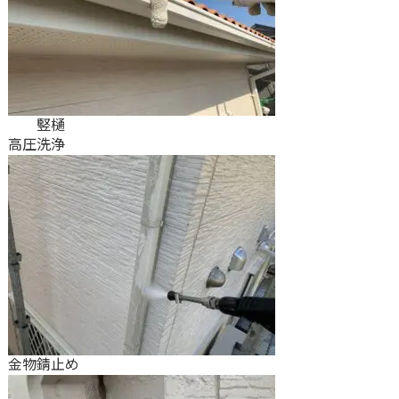
竪樋
高圧洗浄
金物錆止め