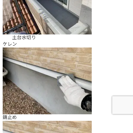
土台水切り
ケレン
錆止め