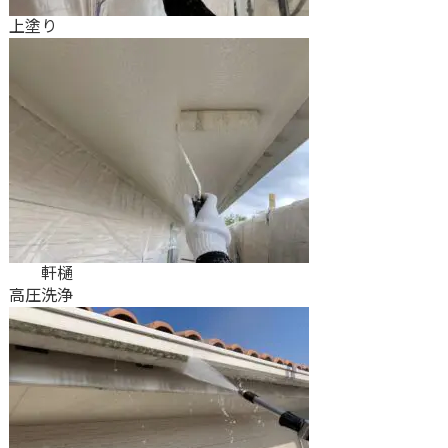
上塗り
軒樋
高圧洗浄