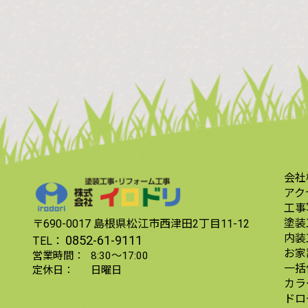
会社
アク
工事
塗装
〒690-0017
島根県松江市西津田2丁目11-12
内装
0852-61-9111
TEL：
お家
営業時間：
8:30〜17:00
一括
定休日：
日曜日
カラ
ドロ