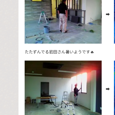
➡️
たたずんでる岩田さん暑いようです🔥
➡️