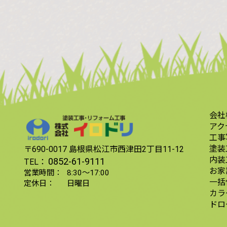
会社
アク
工事
塗装
〒690-0017
島根県松江市西津田2丁目11-12
内装
0852-61-9111
TEL：
お家
営業時間：
8:30〜17:00
一括
定休日：
日曜日
カラ
ドロ